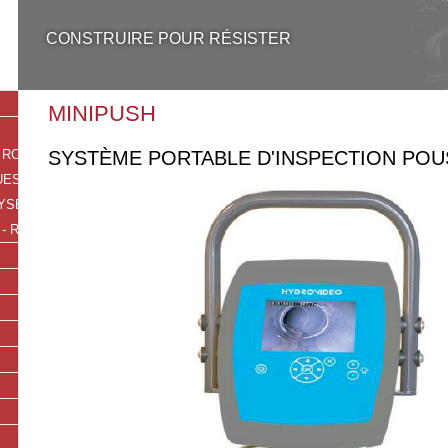
CONSTRUIRE POUR RÉSISTER
MINIPUSH
W RCF RADIO ENTREPRENDRE EN BRETAGNE
SYSTÈME PORTABLE D'INSPECTION PO
EST 2024
SÉES DU 14 JUILLET 2021
- RADIO RCF